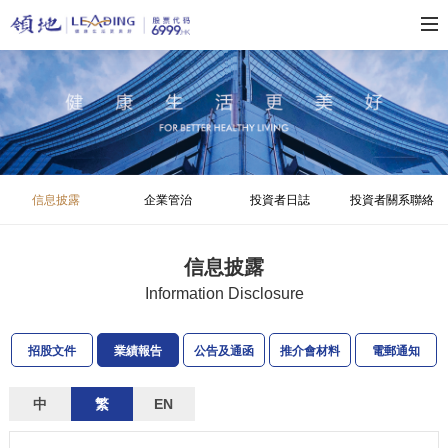
信息披露
企業管治
投資者日誌
投資者關系聯絡
信息披露
Information Disclosure
招股文件
業績報告
公告及通函
推介會材料
電郵通知
中
繁
EN