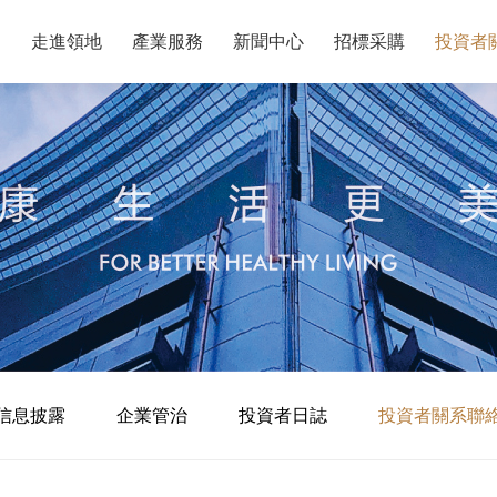
走進領地
產業服務
新聞中心
招標采購
投資者
信息披露
企業管治
投資者日誌
投資者關系聯