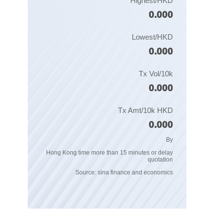
Highest/HKD
0.000
Lowest/HKD
0.000
Tx Vol/10k
0.000
Tx Amt/10k HKD
0.000
By
Hong Kong time more than 15 minutes or delay
quotation
Source: sina finance and economics