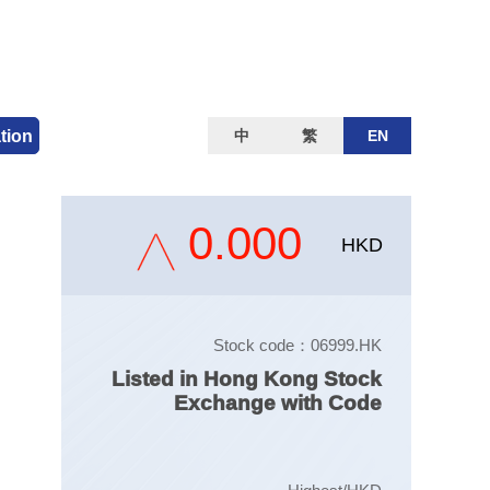
ation
中
繁
EN
0.000
HKD
Stock code：06999.HK
Listed in Hong Kong Stock
Exchange with Code