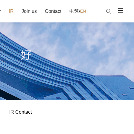
r
IR
Join us
Contact
中
/
繁
/
EN
IR Contact